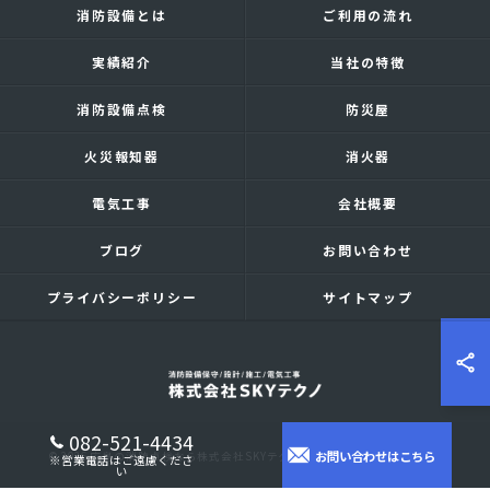
消防設備とは
ご利用の流れ
実績紹介
当社の特徴
消防設備点検
防災屋
火災報知器
消火器
電気工事
会社概要
ブログ
お問い合わせ
プライバシーポリシー
サイトマップ
082-521-4434
お問い合わせはこちら
© 2026 広島の消防点検なら株式会社SKYテクノ ALL RIGHTS RESERVED.
※営業電話はご遠慮くださ
い