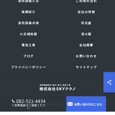
消防設備とは
ご利用の流れ
実績紹介
当社の特徴
消防設備点検
防災屋
火災報知器
消火器
電気工事
会社概要
ブログ
お問い合わせ
プライバシーポリシー
サイトマップ
082-521-4434
お問い合わせはこちら
© 2026 広島の消防点検なら株式会社SKYテクノ ALL RIGHTS RESERVED.
※営業電話はご遠慮くださ
い